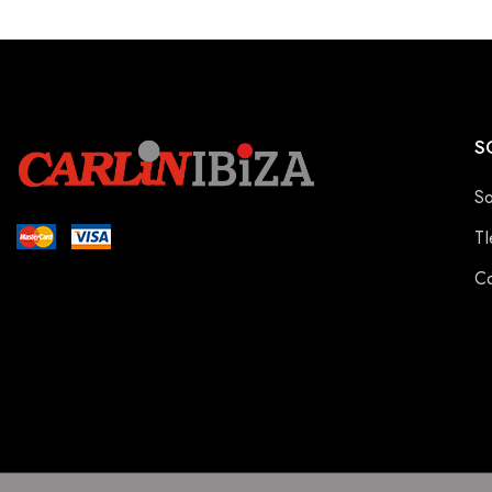
S
So
TI
Co