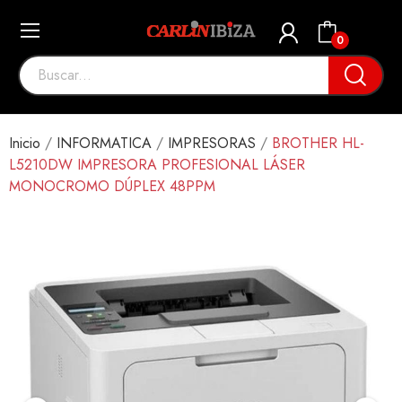
0
Inicio
INFORMATICA
IMPRESORAS
BROTHER HL-
L5210DW IMPRESORA PROFESIONAL LÁSER
MONOCROMO DÚPLEX 48PPM